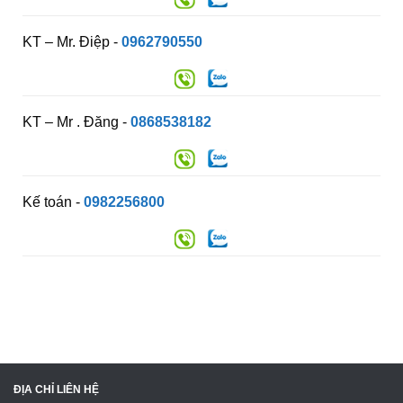
KT – Mr. Điệp -
0962790550
KT – Mr . Đăng -
0868538182
Kế toán -
0982256800
ĐỊA CHỈ LIÊN HỆ