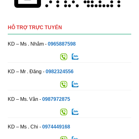
HỖ TRỢ TRỰC TUYẾN
KD – Ms . Nhâm -
0965887598
KD – Mr . Đăng -
0982324556
KD – Ms. Vân -
0987972875
KD – Ms . Chi -
0974449168