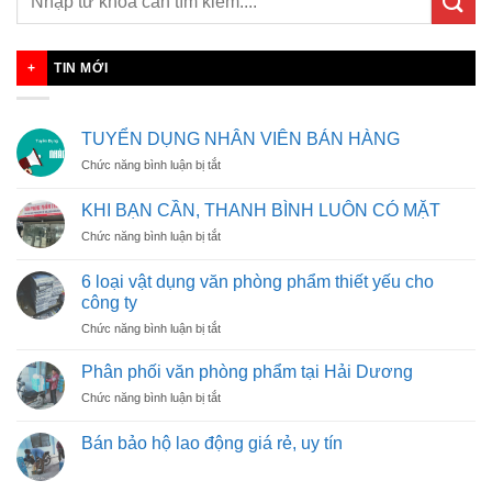
TIN MỚI
TUYỂN DỤNG NHÂN VIÊN BÁN HÀNG
ở
Chức năng bình luận bị tắt
TUYỂN
DỤNG
KHI BẠN CẦN, THANH BÌNH LUÔN CÓ MẶT
NHÂN
ở
Chức năng bình luận bị tắt
VIÊN
KHI
BÁN
BẠN
HÀNG
6 loại vật dụng văn phòng phẩm thiết yếu cho
CẦN,
công ty
THANH
ở
Chức năng bình luận bị tắt
BÌNH
6
LUÔN
loại
CÓ
Phân phối văn phòng phẩm tại Hải Dương
vật
MẶT
ở
Chức năng bình luận bị tắt
dụng
Phân
văn
phối
phòng
Bán bảo hộ lao động giá rẻ, uy tín
văn
phẩm
phòng
thiết
phẩm