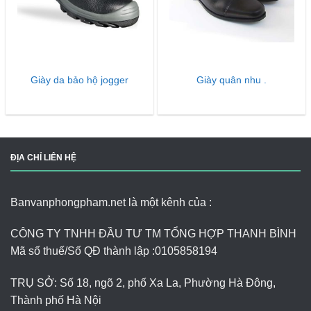
Giày da bảo hộ jogger
Giày quân nhu .
ĐỊA CHỈ LIÊN HỆ
Banvanphongpham.net là một kênh của :
CÔNG TY TNHH ĐẦU TƯ TM TỔNG HỢP THANH BÌNH
Mã số thuế/Số QĐ thành lập :
0105858194
TRỤ SỞ: Số 18, ngõ 2, phố Xa La, Phường Hà Đông,
Thành phố Hà Nội