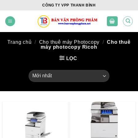
Skip
CÔNG TY VPP THANH BÌNH
to
content
Trang chủ
/
Cho thuê máy Photocopy
/
Cho thuê
máy photocopy Ricoh
LỌC