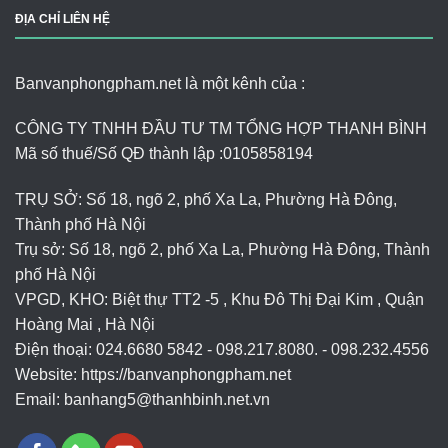
ĐỊA CHỈ LIÊN HỆ
Banvanphongpham.net là một kênh của :
CÔNG TY TNHH ĐẦU TƯ TM TỔNG HỢP THANH BÌNH
Mã số thuế/Số QĐ thành lập :
0105858194
TRỤ SỞ: Số 18, ngõ 2, phố Xa La, Phường Hà Đông,
Thành phố Hà Nội
Trụ sở: Số 18, ngõ 2, phố Xa La, Phường Hà Đông, Thành
phố Hà Nội
VPGD, KHO: Biệt thự TT2 -5 , Khu Đô Thị Đại Kim , Quận
Hoàng Mai , Hà Nội
Điện thoại: 024.6680 5842 - 098.217.8080. - 098.232.4556
Website: https://banvanphongpham.net
Email:
banhang5@thanhbinh.net.vn