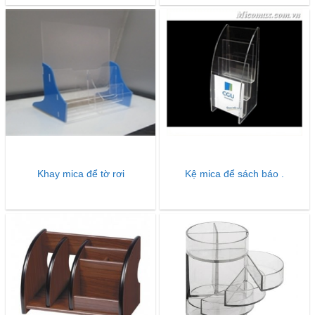
Khay mica để tờ rơi
Kệ mica để sách báo .