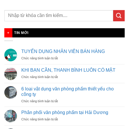
TIN MỚI
TUYỂN DỤNG NHÂN VIÊN BÁN HÀNG
ở
Chức năng bình luận bị tắt
TUYỂN
DỤNG
KHI BẠN CẦN, THANH BÌNH LUÔN CÓ MẶT
NHÂN
ở
Chức năng bình luận bị tắt
VIÊN
KHI
BÁN
BẠN
HÀNG
6 loại vật dụng văn phòng phẩm thiết yếu cho
CẦN,
công ty
THANH
ở
Chức năng bình luận bị tắt
BÌNH
6
LUÔN
loại
CÓ
Phân phối văn phòng phẩm tại Hải Dương
vật
MẶT
ở
Chức năng bình luận bị tắt
dụng
Phân
văn
phối