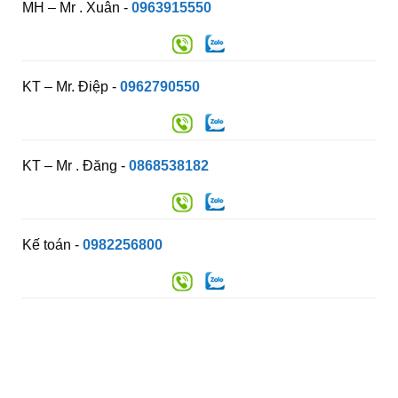
MH – Mr . Xuân -
0963915550
KT – Mr. Điệp -
0962790550
KT – Mr . Đăng -
0868538182
Kế toán -
0982256800