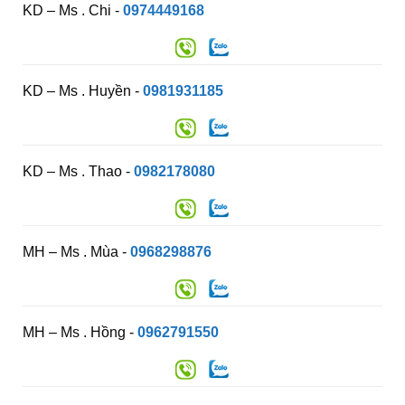
KD – Ms . Chi -
0974449168
KD – Ms . Huyền -
0981931185
KD – Ms . Thao -
0982178080
MH – Ms . Mùa -
0968298876
MH – Ms . Hồng -
0962791550