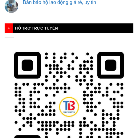
phòng
Bán bảo hộ lao động giá rẻ, uy tín
văn
phẩm
phòng
thiết
phẩm
yếu
tại
cho
Hải
công
HỖ TRỢ TRỰC TUYẾN
Dương
ty