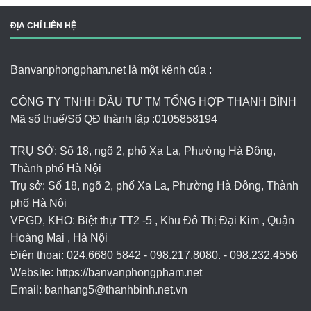
ĐỊA CHỈ LIÊN HỆ
Banvanphongpham.net là một kênh của :
CÔNG TY TNHH ĐẦU TƯ TM TỔNG HỢP THANH BÌNH
Mã số thuế/Số QĐ thành lập :
0105858194
TRỤ SỞ: Số 18, ngõ 2, phố Xa La, Phường Hà Đông,
Thành phố Hà Nội
Trụ sở: Số 18, ngõ 2, phố Xa La, Phường Hà Đông, Thành
phố Hà Nội
VPGD, KHO: Biệt thự TT2 -5 , Khu Đô Thị Đại Kim , Quận
Hoàng Mai , Hà Nội
Điện thoại: 024.6680 5842 - 098.217.8080. - 098.232.4556
Website: https://banvanphongpham.net
Email:
banhang5@thanhbinh.net.vn