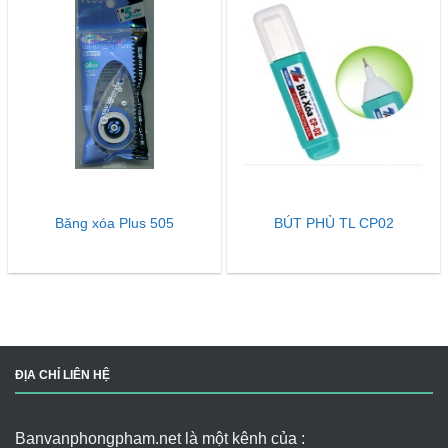
Băng xóa Plus 505
BÚT PHỦ TL CP02
ĐỊA CHỈ LIÊN HỆ
Banvanphongpham.net là một kênh của :