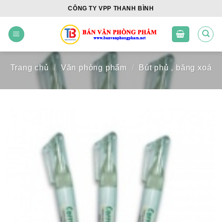
Skip
CÔNG TY VPP THANH BÌNH
to
content
Trang chủ
/
Văn phòng phẩm
/
Bút phủ , băng xoá