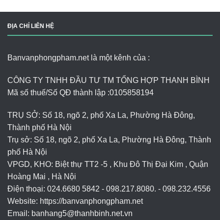
ĐỊA CHỈ LIÊN HỆ
Banvanphongpham.net là một kênh của :
CÔNG TY TNHH ĐẦU TƯ TM TỔNG HỢP THANH BÌNH
Mã số thuế/Số QĐ thành lập :
0105858194
TRỤ SỞ: Số 18, ngõ 2, phố Xa La, Phường Hà Đông,
Thành phố Hà Nội
Trụ sở: Số 18, ngõ 2, phố Xa La, Phường Hà Đông, Thành
phố Hà Nội
VPGD, KHO: Biệt thự TT2 -5 , Khu Đô Thị Đại Kim , Quận
Hoàng Mai , Hà Nội
Điện thoại: 024.6680 5842 - 098.217.8080. - 098.232.4556
Website: https://banvanphongpham.net
Email:
banhang5@thanhbinh.net.vn