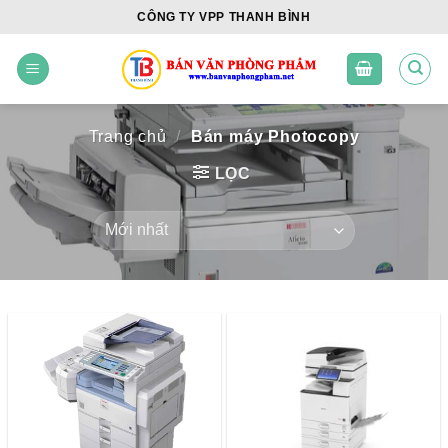
Skip
CÔNG TY VPP THANH BÌNH
to
content
Trang chủ
/
Bán máy Photocopy
LỌC