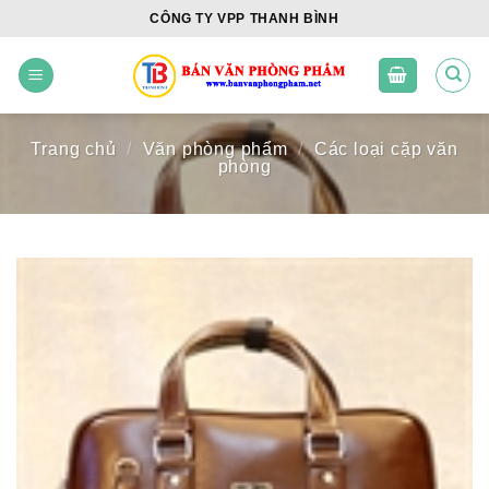
Skip
CÔNG TY VPP THANH BÌNH
to
content
Trang chủ
/
Văn phòng phẩm
/
Các loại cặp văn
phòng