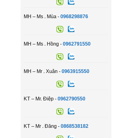
MH – Ms . Mùa -
0968298876
MH – Ms . Hồng -
0962791550
MH – Mr . Xuân -
0963915550
KT – Mr. Điệp -
0962790550
KT – Mr . Đăng -
0868538182