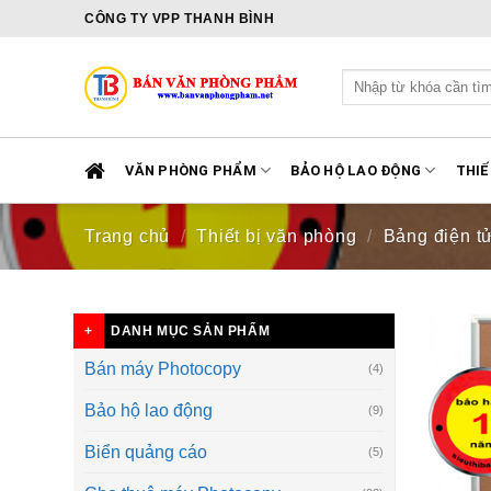
Skip
CÔNG TY VPP THANH BÌNH
to
content
Tìm
kiếm:
VĂN PHÒNG PHẨM
BẢO HỘ LAO ĐỘNG
THIẾ
Trang chủ
/
Thiết bị văn phòng
/
Bảng điện t
DANH MỤC SẢN PHẨM
Bán máy Photocopy
(4)
Bảo hộ lao động
(9)
Biển quảng cáo
(5)