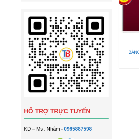
BẢN
HỖ TRỢ TRỰC TUYẾN
KD – Ms . Nhâm -
0965887598