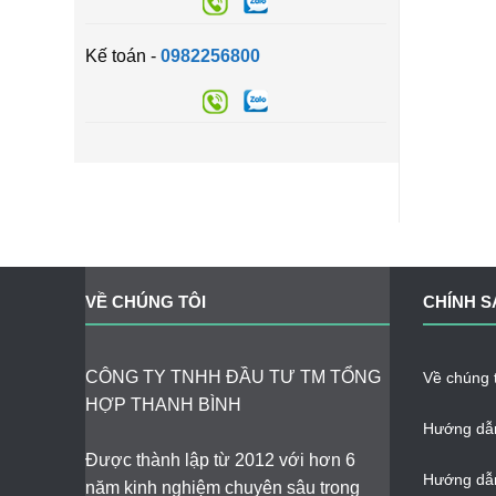
Kế toán -
0982256800
VỀ CHÚNG TÔI
CHÍNH S
CÔNG TY TNHH ĐẦU TƯ TM TỔNG
Về chúng t
HỢP THANH BÌNH
Hướng dẫ
Được thành lập từ 2012 với hơn 6
Hướng dẫn
năm kinh nghiệm chuyên sâu trong