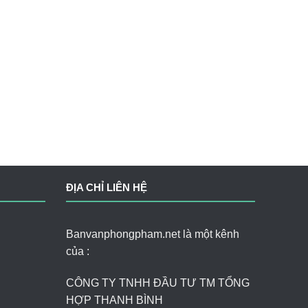
ĐỊA CHỈ LIÊN HỆ
Banvanphongpham.net là một kênh
của :
CÔNG TY TNHH ĐẦU TƯ TM TỔNG
HỢP THANH BÌNH