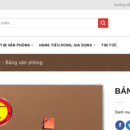
Hướng d
T BỊ VĂN PHÒNG
HÀNG TIÊU DÙNG, GIA DỤNG
TIN TỨC
ử - Bảng văn phòng
BẢ
Danh mụ