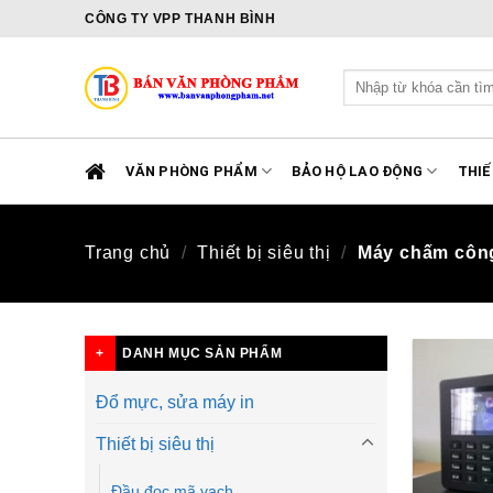
Skip
CÔNG TY VPP THANH BÌNH
to
content
Tìm
kiếm:
VĂN PHÒNG PHẨM
BẢO HỘ LAO ĐỘNG
THIẾ
Trang chủ
/
Thiết bị siêu thị
/
Máy chấm côn
DANH MỤC SẢN PHẨM
Đổ mực, sửa máy in
Thiết bị siêu thị
Đầu đọc mã vạch