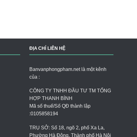
ĐỊA CHỈ LIÊN HỆ
Banvanphongpham.net là một kênh
của :
CÔNG TY TNHH ĐẦU TƯ TM TỔNG
HỢP THANH BÌNH
Mã số thuế/Số QĐ thành lập
:
0105858194
TRỤ SỞ: Số 18, ngõ 2, phố Xa La,
Phường Hà Đông, Thành phố Hà Nội