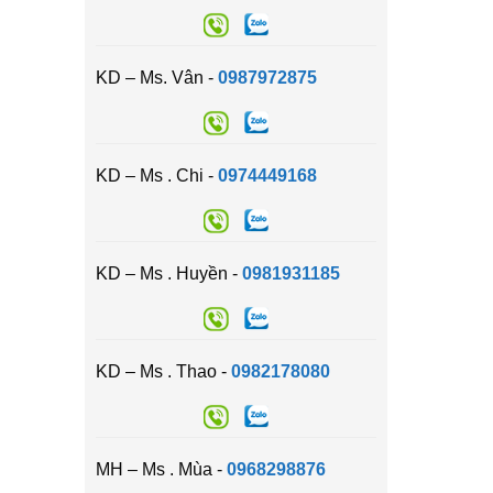
KD – Ms. Vân -
0987972875
KD – Ms . Chi -
0974449168
KD – Ms . Huyền -
0981931185
KD – Ms . Thao -
0982178080
MH – Ms . Mùa -
0968298876