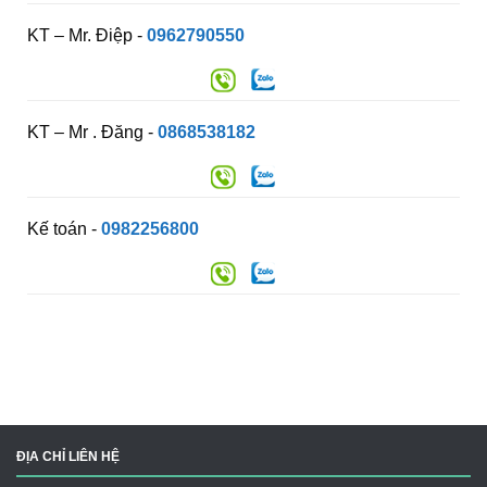
KT – Mr. Điệp -
0962790550
KT – Mr . Đăng -
0868538182
Kế toán -
0982256800
ĐỊA CHỈ LIÊN HỆ