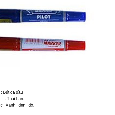
t : Bút dạ dầu
 : Thai Lan.
 : Xanh , đen , đỏ.