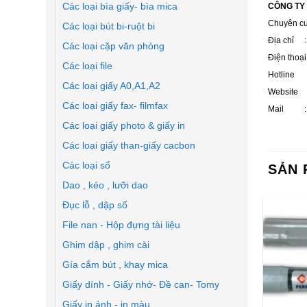
Các loại bìa giấy- bìa mica
CÔNG TY
Chuyên c
Các loại bút bi-ruột bi
Địa chỉ :
Các loại cặp văn phòng
Điện thoạ
Các loại file
Hotline :
Các loại giấy A0,A1,A2
Website 
Các loại giấy fax- filmfax
Mail : v
Các loại giấy photo & giấy in
Các loại giấy than-giấy cacbon
Các loại sổ
SẢN 
Dao , kéo , lưỡi dao
Đục lỗ , dập số
File nan - Hộp đựng tài liệu
Ghim dập , ghim cài
Gía cắm bút , khay mica
Giấy dính - Giấy nhớ- Đề can- Tomy
Giấy in ảnh - in màu