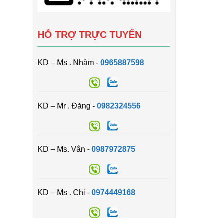
HỖ TRỢ TRỰC TUYẾN
KD – Ms . Nhâm -
0965887598
KD – Mr . Đăng -
0982324556
KD – Ms. Vân -
0987972875
KD – Ms . Chi -
0974449168