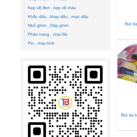
Kẹp vẽ đen , kẹp vẽ màu
Khắc dấu , khay dấu , mực dấu
Bút d
Nhổ ghim , Dập ghim
Phân trang , chia file
Pin , máy tính
Bút dạ 