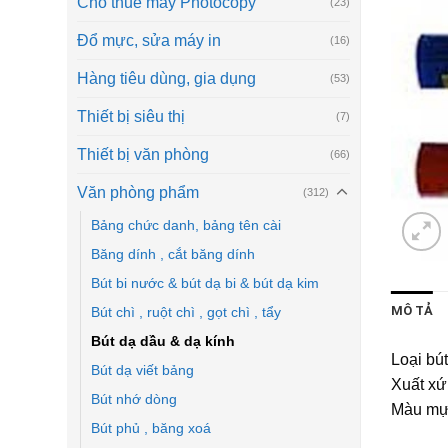
Cho thuê máy Photocopy
(23)
Đổ mực, sửa máy in
(16)
Hàng tiêu dùng, gia dụng
(53)
Thiết bị siêu thị
(7)
Thiết bị văn phòng
(66)
Văn phòng phẩm
(312)
Bảng chức danh, bảng tên cài
Băng dính , cắt băng dính
Bút bi nước & bút dạ bi & bút dạ kim
MÔ TẢ
Bút chì , ruột chì , gọt chì , tẩy
Bút dạ dầu & dạ kính
Loại bú
Bút dạ viết bảng
Xuất xứ
Bút nhớ dòng
Màu mực
Bút phủ , băng xoá