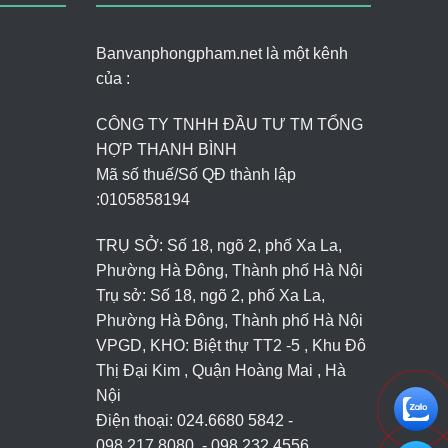
Banvanphongpham.net là một kênh
của :
CÔNG TY TNHH ĐẦU TƯ TM TỔNG
HỢP THANH BÌNH
Mã số thuế/Số QĐ thành lập
:
0105858194
TRỤ SỞ: Số 18, ngõ 2, phố Xa La,
Phường Hà Đông, Thành phố Hà Nội
Trụ sở: Số 18, ngõ 2, phố Xa La,
Phường Hà Đông, Thành phố Hà Nội
VPGD, KHO: Biệt thự TT2 -5 , Khu Đô
Thị Đại Kim , Quận Hoàng Mai , Hà
Nội
Điện thoại: 024.6680 5842 -
098.217.8080. - 098.232.4556