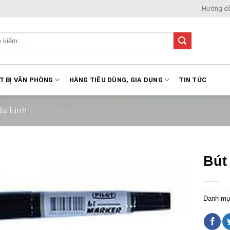
Hướng d
T BỊ VĂN PHÒNG
HÀNG TIÊU DÙNG, GIA DỤNG
TIN TỨC
dạ kính
Bút
Danh mụ