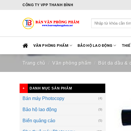
Skip
CÔNG TY VPP THANH BÌNH
to
content
Tìm
kiếm:
VĂN PHÒNG PHẨM
BẢO HỘ LAO ĐỘNG
THIẾ
Trang chủ
/
Văn phòng phẩm
/
Bút dạ dầu & 
DANH MỤC SẢN PHẨM
Bán máy Photocopy
(4)
Bảo hộ lao động
(9)
Biển quảng cáo
(5)