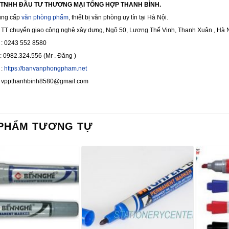
 TNHH ĐẦU TƯ THƯƠNG MẠI TỔNG HỢP THANH BÌNH.
ung cấp
văn phòng phẩm
, thiết bị văn phòng uy tín tại Hà Nội.
 TT chuyển giao công nghệ xây dựng, Ngõ 50, Lương Thế Vinh, Thanh Xuân , Hà N
i : 0243 552 8580
 0982.324.556 (Mr . Đăng )
:
https://banvanphongpham.net
ppthanhbinh8580@gmail.com
PHẨM TƯƠNG TỰ