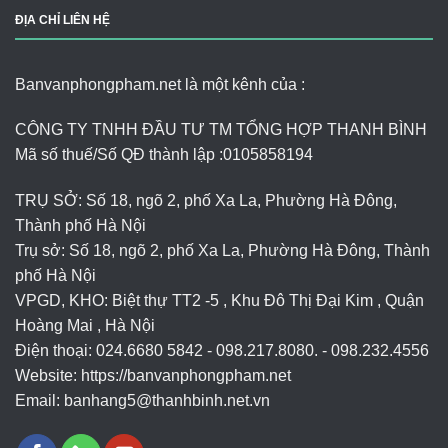
ĐỊA CHỈ LIÊN HỆ
Banvanphongpham.net là một kênh của :
CÔNG TY TNHH ĐẦU TƯ TM TỔNG HỢP THANH BÌNH
Mã số thuế/Số QĐ thành lập :
0105858194
TRỤ SỞ: Số 18, ngõ 2, phố Xa La, Phường Hà Đông,
Thành phố Hà Nội
Trụ sở: Số 18, ngõ 2, phố Xa La, Phường Hà Đông, Thành
phố Hà Nội
VPGD, KHO: Biệt thự TT2 -5 , Khu Đô Thị Đại Kim , Quận
Hoàng Mai , Hà Nội
Điện thoại: 024.6680 5842 - 098.217.8080. - 098.232.4556
Website: https://banvanphongpham.net
Email:
banhang5@thanhbinh.net.vn