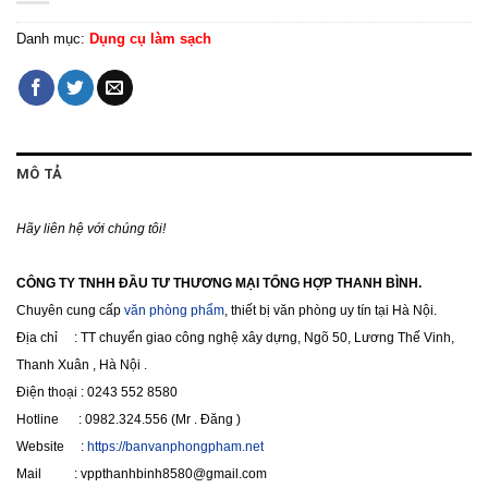
Danh mục:
Dụng cụ làm sạch
MÔ TẢ
Hãy liên hệ với chúng tôi!
CÔNG TY TNHH ĐẦU TƯ THƯƠNG MẠI TỔNG HỢP THANH BÌNH.
Chuyên cung cấp
văn phòng phẩm
, thiết bị văn phòng uy tín tại Hà Nội.
Địa chỉ : TT chuyển giao công nghệ xây dựng, Ngõ 50, Lương Thế Vinh,
Thanh Xuân , Hà Nội .
Điện thoại : 0243 552 8580
Hotline : 0982.324.556 (Mr . Đăng )
Website :
https://banvanphongpham.net
Mail : vppthanhbinh8580@gmail.com