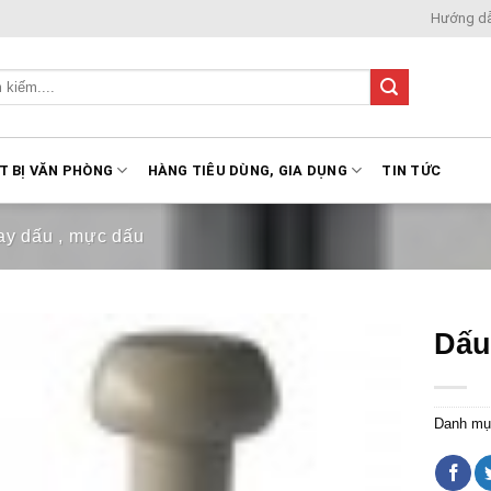
Hướng d
T BỊ VĂN PHÒNG
HÀNG TIÊU DÙNG, GIA DỤNG
TIN TỨC
ay dấu , mực dấu
Dấu
Danh mụ