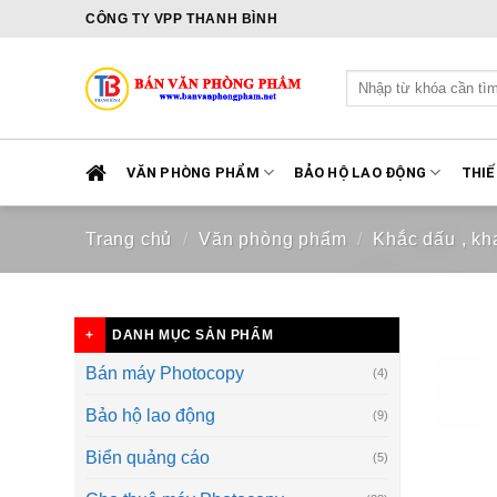
Skip
CÔNG TY VPP THANH BÌNH
to
content
Tìm
kiếm:
VĂN PHÒNG PHẨM
BẢO HỘ LAO ĐỘNG
THIẾ
Trang chủ
/
Văn phòng phẩm
/
Khắc dấu , kh
DANH MỤC SẢN PHẨM
Bán máy Photocopy
(4)
Bảo hộ lao động
(9)
Biển quảng cáo
(5)