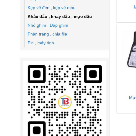
Kẹp vẽ đen , kẹp vẽ màu
Khắc dấu , khay dấu , mực dấu
Nhổ ghim , Dập ghim
Phân trang , chia file
Pin , máy tính
Mực