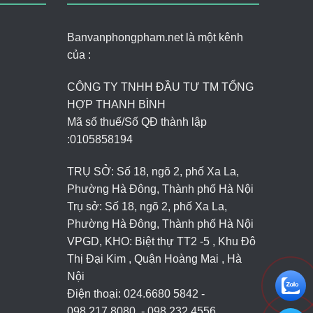
Banvanphongpham.net là một kênh
của :
CÔNG TY TNHH ĐẦU TƯ TM TỔNG
HỢP THANH BÌNH
Mã số thuế/Số QĐ thành lập
:
0105858194
TRỤ SỞ: Số 18, ngõ 2, phố Xa La,
Phường Hà Đông, Thành phố Hà Nội
Trụ sở: Số 18, ngõ 2, phố Xa La,
Phường Hà Đông, Thành phố Hà Nội
VPGD, KHO: Biệt thự TT2 -5 , Khu Đô
Thị Đại Kim , Quận Hoàng Mai , Hà
Nội
Điện thoại: 024.6680 5842 -
098.217.8080. - 098.232.4556