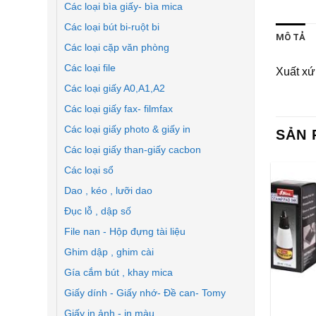
Các loại bìa giấy- bìa mica
Các loại bút bi-ruột bi
MÔ TẢ
Các loại cặp văn phòng
Các loại file
Xuất xứ
Các loại giấy A0,A1,A2
Các loại giấy fax- filmfax
Các loại giấy photo & giấy in
SẢN 
Các loại giấy than-giấy cacbon
Các loại sổ
Dao , kéo , lưỡi dao
Đục lỗ , dập số
File nan - Hộp đựng tài liệu
Ghim dập , ghim cài
Gía cắm bút , khay mica
Giấy dính - Giấy nhớ- Đề can- Tomy
Giấy in ảnh - in màu