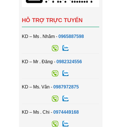
HỖ TRỢ TRỰC TUYẾN
KD – Ms . Nhâm -
0965887598
KD – Mr . Đăng -
0982324556
KD – Ms. Vân -
0987972875
KD – Ms . Chi -
0974449168