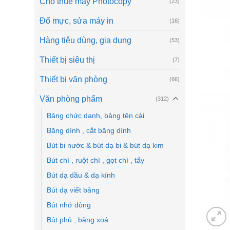
Cho thuê máy Photocopy
(23)
Đổ mực, sửa máy in
(16)
Hàng tiêu dùng, gia dụng
(53)
Thiết bị siêu thị
(7)
Thiết bị văn phòng
(66)
Văn phòng phẩm
(312)
Bảng chức danh, bảng tên cài
Băng dính , cắt băng dính
Bút bi nước & bút dạ bi & bút dạ kim
Bút chì , ruột chì , gọt chì , tẩy
Bút dạ dầu & dạ kính
Bút dạ viết bảng
Bút nhớ dòng
Bút phủ , băng xoá