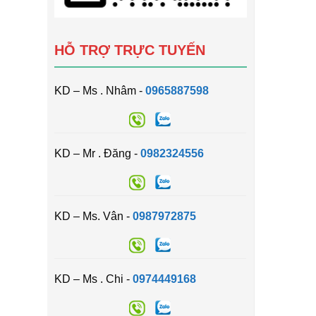
HỖ TRỢ TRỰC TUYẾN
KD – Ms . Nhâm -
0965887598
KD – Mr . Đăng -
0982324556
KD – Ms. Vân -
0987972875
KD – Ms . Chi -
0974449168