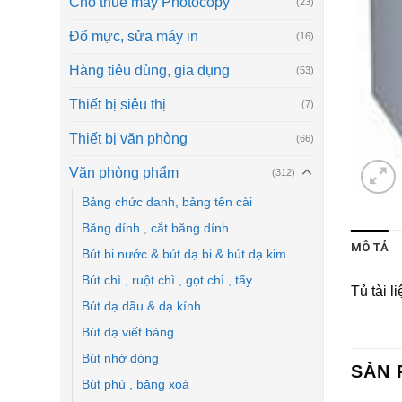
Cho thuê máy Photocopy
(23)
Đổ mực, sửa máy in
(16)
Hàng tiêu dùng, gia dụng
(53)
Thiết bị siêu thị
(7)
Thiết bị văn phòng
(66)
Văn phòng phẩm
(312)
Bảng chức danh, bảng tên cài
Băng dính , cắt băng dính
MÔ TẢ
Bút bi nước & bút dạ bi & bút dạ kim
Bút chì , ruột chì , gọt chì , tẩy
Tủ tài l
Bút dạ dầu & dạ kính
Bút dạ viết bảng
Bút nhớ dòng
SẢN 
Bút phủ , băng xoá