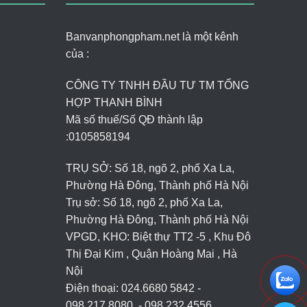
Banvanphongpham.net là một kênh
của :
CÔNG TY TNHH ĐẦU TƯ TM TỔNG
HỢP THANH BÌNH
Mã số thuế/Số QĐ thành lập
:
0105858194
TRỤ SỞ: Số 18, ngõ 2, phố Xa La,
Phường Hà Đông, Thành phố Hà Nội
Trụ sở: Số 18, ngõ 2, phố Xa La,
Phường Hà Đông, Thành phố Hà Nội
VPGD, KHO: Biệt thự TT2 -5 , Khu Đô
Thị Đại Kim , Quận Hoàng Mai , Hà
Nội
Điện thoại: 024.6680 5842 -
098.217.8080. - 098.232.4556