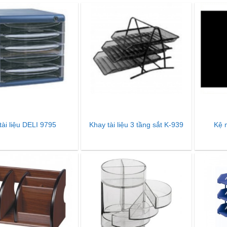
tài liệu DELI 9795
Khay tài liệu 3 tầng sắt K-939
Kệ 