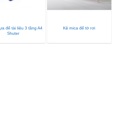
a để tài liệu 3 tầng A4
Kệ mica để tờ rơi
Shuter