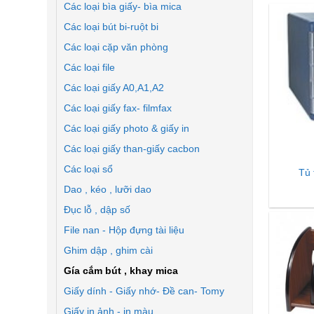
Các loại bìa giấy- bìa mica
Các loại bút bi-ruột bi
Các loại cặp văn phòng
Các loại file
Các loại giấy A0,A1,A2
Các loại giấy fax- filmfax
Các loại giấy photo & giấy in
Các loại giấy than-giấy cacbon
Các loại sổ
Tủ 
Dao , kéo , lưỡi dao
Đục lỗ , dập số
File nan - Hộp đựng tài liệu
Ghim dập , ghim cài
Gía cắm bút , khay mica
Giấy dính - Giấy nhớ- Đề can- Tomy
Giấy in ảnh - in màu