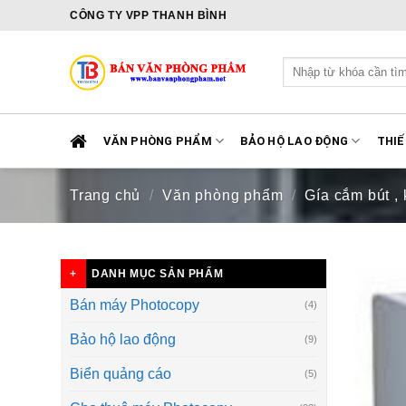
Skip
CÔNG TY VPP THANH BÌNH
to
content
Tìm
kiếm:
VĂN PHÒNG PHẨM
BẢO HỘ LAO ĐỘNG
THIẾ
Trang chủ
/
Văn phòng phẩm
/
Gía cắm bút ,
DANH MỤC SẢN PHẨM
Bán máy Photocopy
(4)
Bảo hộ lao động
(9)
Biển quảng cáo
(5)