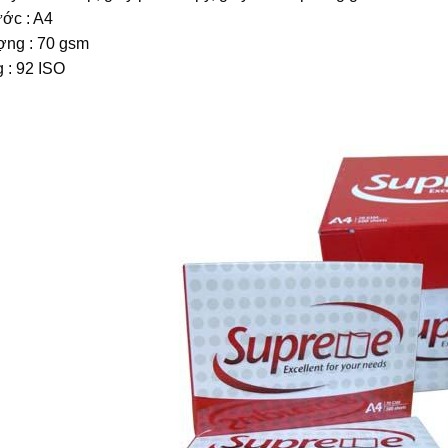
ước : A4
ợng : 70 gsm
 : 92 ISO