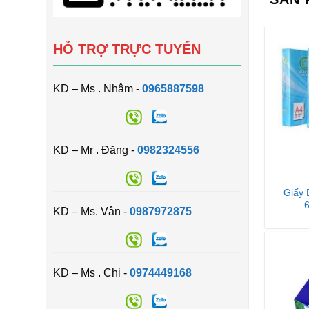
HỖ TRỢ TRỰC TUYẾN
KD – Ms . Nhâm -
0965887598
KD – Mr . Đăng -
0982324556
Giấy 
KD – Ms. Vân -
0987972875
KD – Ms . Chi -
0974449168