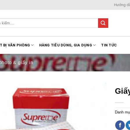
Hướng d
T BỊ VĂN PHÒNG
HÀNG TIÊU DÙNG, GIA DỤNG
TIN TỨC
photo & giấy in
Giấ
Danh mụ