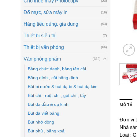
Cho thuê máy Photocopy
(23)
Đổ mực, sửa máy in
(16)
Hàng tiêu dùng, gia dụng
(53)
Thiết bị siêu thị
(7)
Thiết bị văn phòng
(66)
Văn phòng phẩm
(312)
Bảng chức danh, bảng tên cài
Băng dính , cắt băng dính
Bút bi nước & bút dạ bi & bút dạ kim
Bút chì , ruột chì , gọt chì , tẩy
Bút dạ dầu & dạ kính
MÔ TẢ
Bút dạ viết bảng
Đơn vị 
Bút nhớ dòng
Nhà sản 
Bút phủ , băng xoá
Loại : G