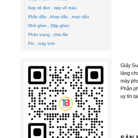
Kẹp vẽ đen , kẹp vẽ màu
Khắc dấu , khay dấu , mực dấu
Nhổ ghim , Dập ghim
Phân trang , chia file
Pin , máy tính
Giấy Su
láng ch
máy pho
Phân ph
uy tín t
SẢN 