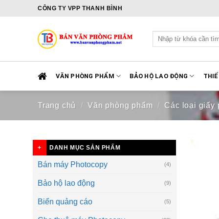
Skip
CÔNG TY VPP THANH BÌNH
to
content
Tìm
kiếm:
VĂN PHÒNG PHẨM
BẢO HỘ LAO ĐỘNG
THIẾ
Trang chủ
/
Văn phòng phẩm
/
Các loại giấy 
DANH MỤC SẢN PHẨM
Bán máy Photocopy
(4)
Bảo hộ lao động
(9)
Biển quảng cáo
(5)