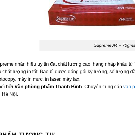
Supreme A4 – 70gm
preme nhãn hiệu uy tín đạt chất lượng cao, hàng nhập khẩu từ T
o chất lượng in tốt. Bao bì được đóng gói kỹ lưỡng, số lượng 
tocopy, máy in mực, in laser, máy fax.
ối bởi
Văn phòng phẩm Thanh Bình
. Chuyên cung cấp
văn 
ại Hà Nội.
PHẨM TƯƠNG TỰ