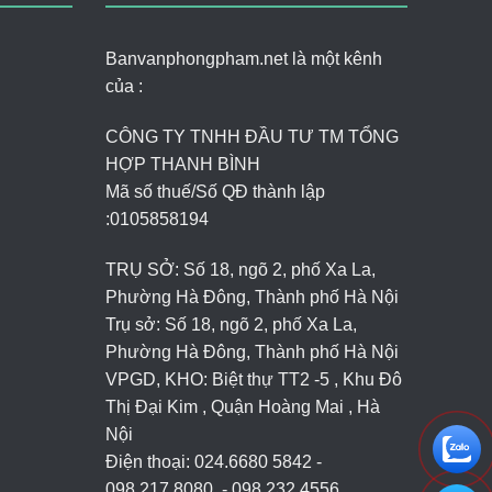
Banvanphongpham.net là một kênh
của :
CÔNG TY TNHH ĐẦU TƯ TM TỔNG
HỢP THANH BÌNH
Mã số thuế/Số QĐ thành lập
:
0105858194
TRỤ SỞ: Số 18, ngõ 2, phố Xa La,
Phường Hà Đông, Thành phố Hà Nội
Trụ sở: Số 18, ngõ 2, phố Xa La,
Phường Hà Đông, Thành phố Hà Nội
VPGD, KHO: Biệt thự TT2 -5 , Khu Đô
Thị Đại Kim , Quận Hoàng Mai , Hà
Nội
Điện thoại: 024.6680 5842 -
098.217.8080. - 098.232.4556