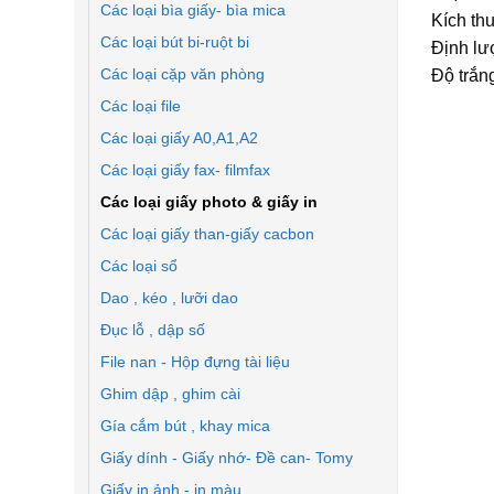
Các loại bìa giấy- bìa mica
Kích th
Các loại bút bi-ruột bi
Định lư
Các loại cặp văn phòng
Độ trắng
Các loại file
Các loại giấy A0,A1,A2
Các loại giấy fax- filmfax
Các loại giấy photo & giấy in
Các loại giấy than-giấy cacbon
Các loại sổ
Dao , kéo , lưỡi dao
Đục lỗ , dập số
File nan - Hộp đựng tài liệu
Ghim dập , ghim cài
Gía cắm bút , khay mica
Giấy dính - Giấy nhớ- Đề can- Tomy
Giấy in ảnh - in màu