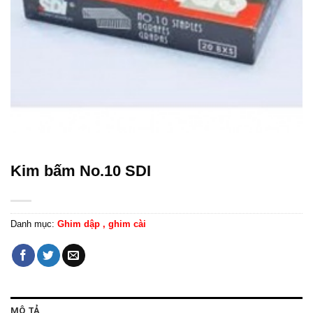
Kim bấm No.10 SDI
Danh mục:
Ghim dập , ghim cài
MÔ TẢ