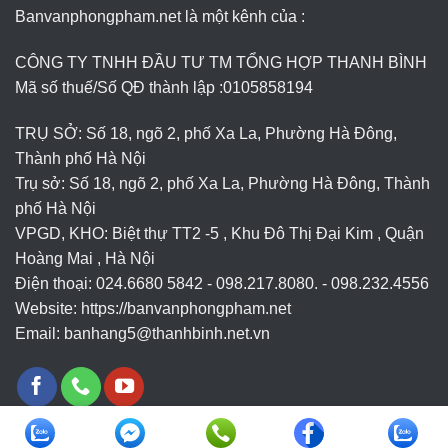
Banvanphongpham.net là một kênh của :
CÔNG TY TNHH ĐẦU TƯ TM TỔNG HỢP THANH BÌNH
Mã số thuế/Số QĐ thành lập :
0105858194
TRỤ SỞ: Số 18, ngõ 2, phố Xa La, Phường Hà Đông,
Thành phố Hà Nội
Trụ sở: Số 18, ngõ 2, phố Xa La, Phường Hà Đông, Thành
phố Hà Nội
VPGD, KHO: Biệt thự TT2 -5 , Khu Đô Thị Đại Kim , Quận
Hoàng Mai , Hà Nội
Điện thoại: 024.6680 5842 - 098.217.8080. - 098.232.4556
Website: https://banvanphongpham.net
Email:
banhang5@thanhbinh.net.vn
Copyright 2026 ©
www.banvanphongpham.net