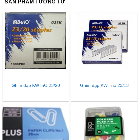
SẢN PHẨM TƯƠNG TỰ
Ghim dập KW triO 23/20
Ghim dập KW Trio 23/13