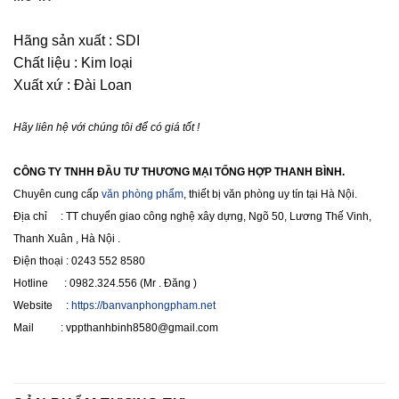
Hãng sản xuất : SDI
Chất liệu : Kim loại
Xuất xứ : Đài Loan
Hãy liên hệ với chúng tôi để có giá tốt !
CÔNG TY TNHH ĐẦU TƯ THƯƠNG MẠI TỔNG HỢP THANH BÌNH.
Chuyên cung cấp
văn phòng phẩm
, thiết bị văn phòng uy tín tại Hà Nội.
Địa chỉ : TT chuyển giao công nghệ xây dựng, Ngõ 50, Lương Thế Vinh,
Thanh Xuân , Hà Nội .
Điện thoại : 0243 552 8580
Hotline : 0982.324.556 (Mr . Đăng )
Website :
https://banvanphongpham.net
Mail : vppthanhbinh8580@gmail.com