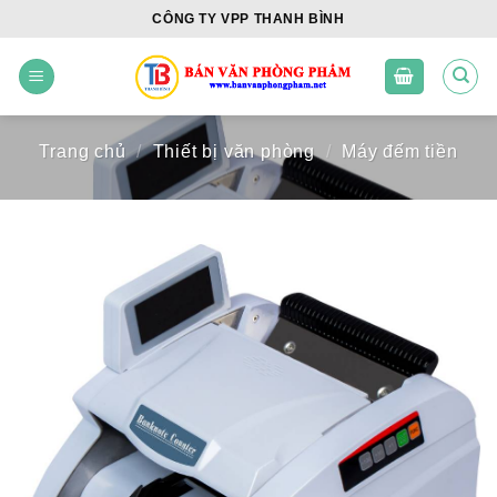
Skip
CÔNG TY VPP THANH BÌNH
to
content
Trang chủ
/
Thiết bị văn phòng
/
Máy đếm tiền