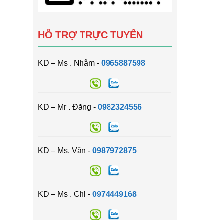
HỖ TRỢ TRỰC TUYẾN
KD – Ms . Nhâm -
0965887598
KD – Mr . Đăng -
0982324556
KD – Ms. Vân -
0987972875
KD – Ms . Chi -
0974449168