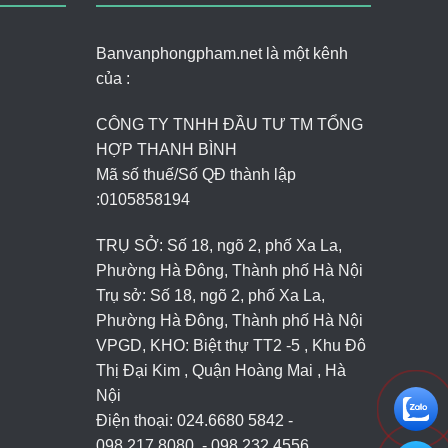
Banvanphongpham.net là một kênh
của :
CÔNG TY TNHH ĐẦU TƯ TM TỔNG
HỢP THANH BÌNH
Mã số thuế/Số QĐ thành lập
:
0105858194
TRỤ SỞ: Số 18, ngõ 2, phố Xa La,
Phường Hà Đông, Thành phố Hà Nội
Trụ sở: Số 18, ngõ 2, phố Xa La,
Phường Hà Đông, Thành phố Hà Nội
VPGD, KHO: Biệt thự TT2 -5 , Khu Đô
Thị Đại Kim , Quận Hoàng Mai , Hà
Nội
Điện thoại: 024.6680 5842 -
098.217.8080. - 098.232.4556