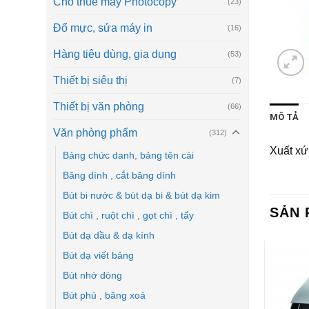
Cho thuê máy Photocopy
(23)
Đổ mực, sửa máy in
(16)
Hàng tiêu dùng, gia dụng
(53)
Thiết bị siêu thị
(7)
Thiết bị văn phòng
(66)
MÔ TẢ
Văn phòng phẩm
(312)
Xuất xứ
Bảng chức danh, bảng tên cài
Băng dính , cắt băng dính
Bút bi nước & bút dạ bi & bút dạ kim
SẢN 
Bút chì , ruột chì , gọt chì , tẩy
Bút dạ dầu & dạ kính
Bút dạ viết bảng
Bút nhớ dòng
Bút phủ , băng xoá