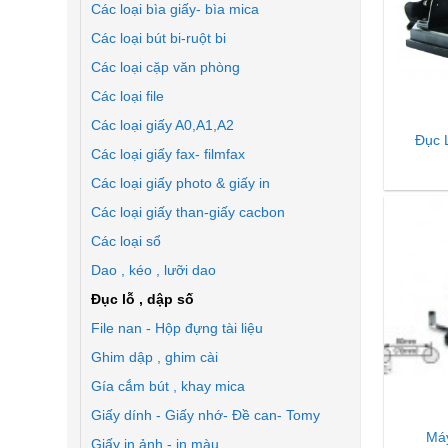
Các loại bìa giấy- bìa mica
Các loại bút bi-ruột bi
Các loại cặp văn phòng
Các loại file
Các loại giấy A0,A1,A2
Đục 
Các loại giấy fax- filmfax
Các loại giấy photo & giấy in
Các loại giấy than-giấy cacbon
Các loại sổ
Dao , kéo , lưỡi dao
Đục lỗ , dập số
File nan - Hộp đựng tài liệu
Ghim dập , ghim cài
Gía cắm bút , khay mica
Giấy dính - Giấy nhớ- Đề can- Tomy
Máy
Giấy in ảnh - in màu