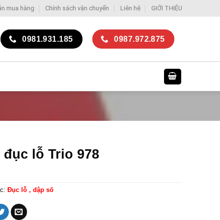
ẫn mua hàng
Chính sách vận chuyển
Liên hệ
GIỚI THIỆU
0981.931.185
0987.972.875
 đục lỗ Trio 978
c:
Đục lỗ , dập số