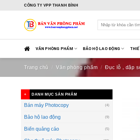
Skip
CÔNG TY VPP THANH BÌNH
to
content
Tìm
kiếm:
VĂN PHÒNG PHẨM
BẢO HỘ LAO ĐỘNG
THIẾ
Trang chủ
/
Văn phòng phẩm
/
Đục lỗ , dập s
DANH MỤC SẢN PHẨM
Bán máy Photocopy
(4)
Bảo hộ lao động
(9)
Biển quảng cáo
(5)