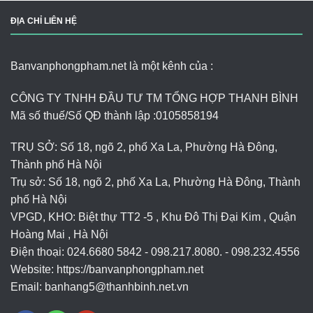
ĐỊA CHỈ LIÊN HỆ
Banvanphongpham.net là một kênh của :
CÔNG TY TNHH ĐẦU TƯ TM TỔNG HỢP THANH BÌNH
Mã số thuế/Số QĐ thành lập :
0105858194
TRỤ SỞ: Số 18, ngõ 2, phố Xa La, Phường Hà Đông,
Thành phố Hà Nội
Trụ sở: Số 18, ngõ 2, phố Xa La, Phường Hà Đông, Thành
phố Hà Nội
VPGD, KHO: Biệt thự TT2 -5 , Khu Đô Thị Đại Kim , Quận
Hoàng Mai , Hà Nội
Điện thoại: 024.6680 5842 - 098.217.8080. - 098.232.4556
Website: https://banvanphongpham.net
Email:
banhang5@thanhbinh.net.vn