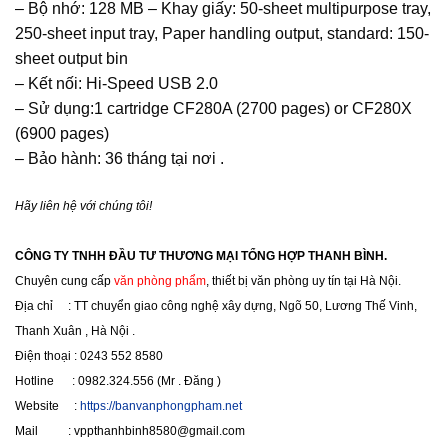
– Bộ nhớ: 128 MB – Khay giấy: 50-sheet multipurpose tray,
250-sheet input tray, Paper handling output, standard: 150-
sheet output bin
– Kết nối: Hi-Speed USB 2.0
– Sử dụng:1 cartridge CF280A (2700 pages) or CF280X
(6900 pages)
– Bảo hành: 36 tháng tại nơi .
Hãy liên hệ với chúng tôi!
CÔNG TY TNHH ĐẦU TƯ THƯƠNG MẠI TỔNG HỢP THANH BÌNH.
Chuyên cung cấp
văn phòng phẩm
, thiết bị văn phòng uy tín tại Hà Nội.
Địa chỉ : TT chuyển giao công nghệ xây dựng, Ngõ 50, Lương Thế Vinh,
Thanh Xuân , Hà Nội .
Điện thoại : 0243 552 8580
Hotline : 0982.324.556 (Mr . Đăng )
Website :
https://banvanphongpham.net
Mail : vppthanhbinh8580@gmail.com