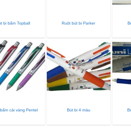
t bi bấm Topball
Ruột bút bi Parker
B
 bấm cài vàng Pentel
Bút bi 4 màu
B