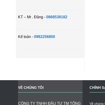
KT – Mr . Đăng -
0868538182
Kế toán -
0982256800
VỀ CHÚNG TÔI
CHÍNH S
CÔNG TY TNHH ĐẦU TƯ TM TỔNG
Về chúng t