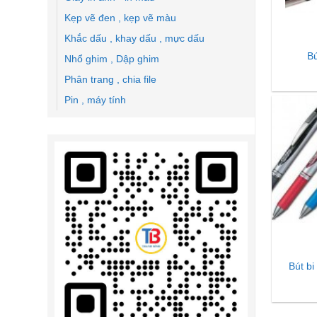
Kẹp vẽ đen , kẹp vẽ màu
Khắc dấu , khay dấu , mực dấu
Bú
Nhổ ghim , Dập ghim
Phân trang , chia file
Pin , máy tính
Bút bi