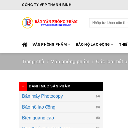
Skip
CÔNG TY VPP THANH BÌNH
to
content
Tìm
kiếm:
VĂN PHÒNG PHẨM
BẢO HỘ LAO ĐỘNG
THIẾ
Trang chủ
/
Văn phòng phẩm
/
Các loại bút bi
DANH MỤC SẢN PHẨM
Bán máy Photocopy
(4)
Bảo hộ lao động
(9)
Biển quảng cáo
(5)