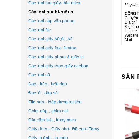
Các loại bìa giấy- bìa mica
Hãy liên
Các loại bút bi-ruột bi
CÔNG T
Chuyên 
Các loại cặp văn phòng
Địa chỉ
Điện th
Các loại file
Hotline
Websit
Các loại giấy A0,A1,A2
Mail :
Các loại giấy fax- filmfax
Các loại giấy photo & giấy in
Các loại giấy than-giấy cacbon
Các loại sổ
SẢN 
Dao , kéo , lưỡi dao
Đục lỗ , dập số
File nan - Hộp đựng tài liệu
Ghim dập , ghim cài
Gía cắm bút , khay mica
Giấy dính - Giấy nhớ- Đề can- Tomy
Giấy in ảnh - in màu