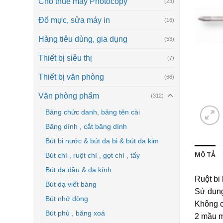
Cho thuê máy Photocopy
(23)
Đổ mực, sửa máy in
(16)
Hàng tiêu dùng, gia dụng
(53)
Thiết bị siêu thị
(7)
Thiết bị văn phòng
(66)
Văn phòng phẩm
(312)
Bảng chức danh, bảng tên cài
Băng dính , cắt băng dính
Bút bi nước & bút dạ bi & bút dạ kim
MÔ TẢ
Bút chì , ruột chì , gọt chì , tẩy
Bút dạ dầu & dạ kính
Ruột bi
Bút dạ viết bảng
Sử dụng
Bút nhớ dòng
Không c
Bút phủ , băng xoá
2 mầu m