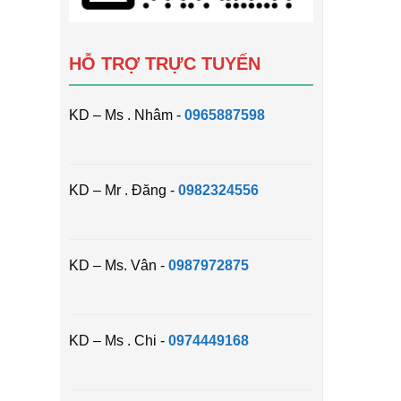
HỖ TRỢ TRỰC TUYẾN
KD – Ms . Nhâm -
0965887598
KD – Mr . Đăng -
0982324556
KD – Ms. Vân -
0987972875
KD – Ms . Chi -
0974449168