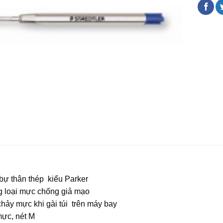
 bự thân thép kiểu Parker
 loại mực chống giả mạo
hảy mực khi gài túi trên máy bay
ực, nét M