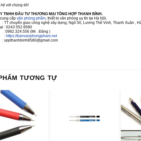
 hệ với chúng tôi!
Y TNHH ĐẦU TƯ THƯƠNG MẠI TỔNG HỢP THANH BÌNH.
cung cấp
văn phòng phẩm
, thiết bị văn phòng uy tín tại Hà Nội.
 : TT chuyển giao công nghệ xây dựng, Ngõ 50, Lương Thế Vinh, Thanh Xuân , Hà
oại : 0243 552 8580
 : 0982.324.556 (Mr . Đăng )
e :
https://banvanphongpham.net
 vppthanhbinh8580@gmail.com
PHẨM TƯƠNG TỰ