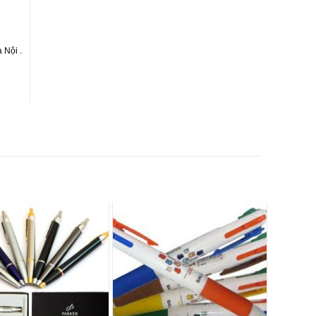
 Nội .