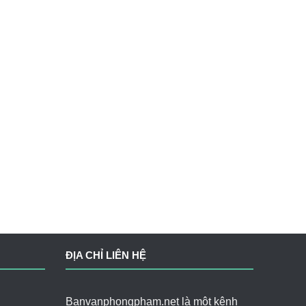
ĐỊA CHỈ LIÊN HỆ
Banvanphongpham.net là một kênh