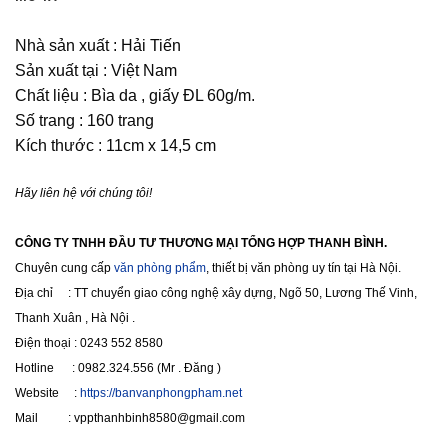
Nhà sản xuất : Hải Tiến
Sản xuất tại : Việt Nam
Chất liệu : Bìa da , giấy ĐL 60g/m.
Số trang : 160 trang
Kích thước : 11cm x 14,5 cm
Hãy liên hệ với chúng tôi!
CÔNG TY TNHH ĐẦU TƯ THƯƠNG MẠI TỔNG HỢP THANH BÌNH.
Chuyên cung cấp
văn phòng phẩm
, thiết bị văn phòng uy tín tại Hà Nội.
Địa chỉ : TT chuyển giao công nghệ xây dựng, Ngõ 50, Lương Thế Vinh,
Thanh Xuân , Hà Nội .
Điện thoại : 0243 552 8580
Hotline : 0982.324.556 (Mr . Đăng )
Website :
https://banvanphongpham.net
Mail : vppthanhbinh8580@gmail.com