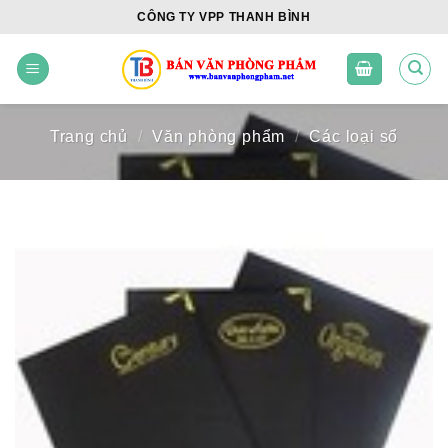
Skip
CÔNG TY VPP THANH BÌNH
to
content
Trang chủ
/
Văn phòng phẩm
/
Các loại sổ