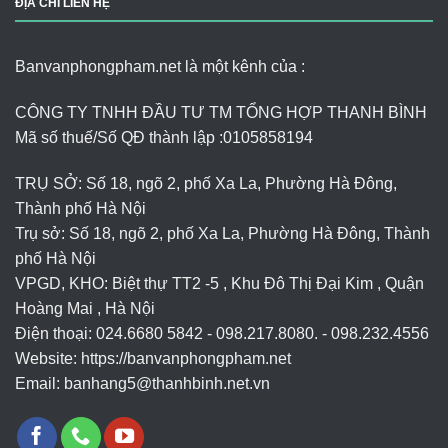
ĐỊA CHỈ LIÊN HỆ
Banvanphongpham.net là một kênh của :
CÔNG TY TNHH ĐẦU TƯ TM TỔNG HỢP THANH BÌNH
Mã số thuế/Số QĐ thành lập :
0105858194
TRỤ SỞ: Số 18, ngõ 2, phố Xa La, Phường Hà Đông,
Thành phố Hà Nội
Trụ sở: Số 18, ngõ 2, phố Xa La, Phường Hà Đông, Thành
phố Hà Nội
VPGD, KHO: Biệt thự TT2 -5 , Khu Đô Thị Đại Kim , Quận
Hoàng Mai , Hà Nội
Điện thoại: 024.6680 5842 - 098.217.8080. - 098.232.4556
Website: https://banvanphongpham.net
Email:
banhang5@thanhbinh.net.vn