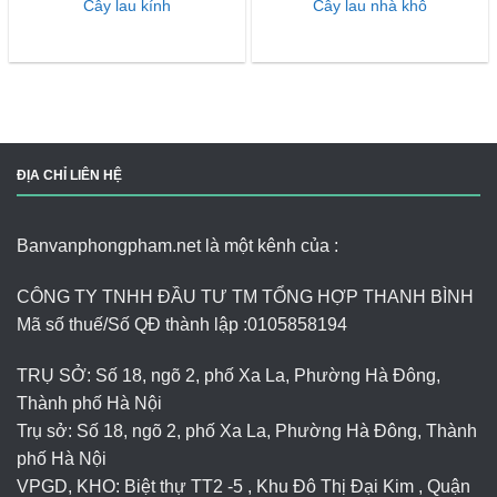
Cây lau kính
Cây lau nhà khô
ĐỊA CHỈ LIÊN HỆ
Banvanphongpham.net là một kênh của :
CÔNG TY TNHH ĐẦU TƯ TM TỔNG HỢP THANH BÌNH
Mã số thuế/Số QĐ thành lập :
0105858194
TRỤ SỞ: Số 18, ngõ 2, phố Xa La, Phường Hà Đông,
Thành phố Hà Nội
Trụ sở: Số 18, ngõ 2, phố Xa La, Phường Hà Đông, Thành
phố Hà Nội
VPGD, KHO: Biệt thự TT2 -5 , Khu Đô Thị Đại Kim , Quận