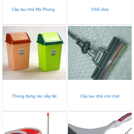
Cây lau nhà Mỹ Phong .
Chổi dừa
Thùng đựng rác nắp lật
Cây lau nhà con mút