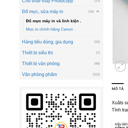
Cho thuê máy Photocopy
(23)
Đổ mực, sửa máy in
(16)
Đổ mực máy in và linh kiện .
Mực in chính hãng Canon .
Hàng tiêu dùng, gia dụng
(53)
Thiết bị siêu thị
(7)
Thiết bị văn phòng
(66)
Văn phòng phẩm
(312)
MÔ TẢ
Xuâts s
Tình trạ
Hãy liên 