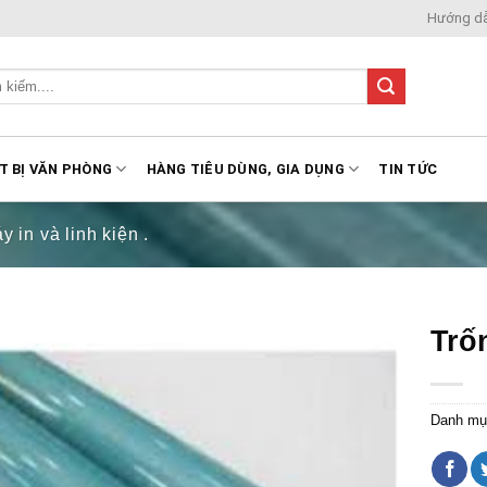
Hướng d
T BỊ VĂN PHÒNG
HÀNG TIÊU DÙNG, GIA DỤNG
TIN TỨC
 in và linh kiện .
Trố
Danh mụ