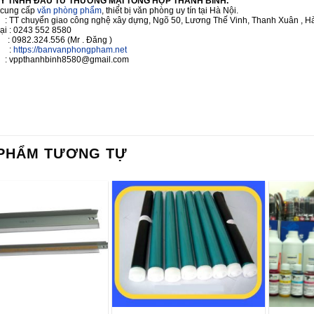
Y TNHH ĐẦU TƯ THƯƠNG MẠI TỔNG HỢP THANH BÌNH.
cung cấp
văn phòng phẩm
, thiết bị văn phòng uy tín tại Hà Nội.
 : TT chuyển giao công nghệ xây dựng, Ngõ 50, Lương Thế Vinh, Thanh Xuân , Hà
oại : 0243 552 8580
 : 0982.324.556 (Mr . Đăng )
e :
https://banvanphongpham.net
 vppthanhbinh8580@gmail.com
PHẨM TƯƠNG TỰ