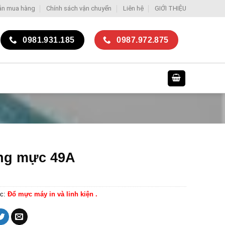
ẫn mua hàng
Chính sách vận chuyển
Liên hệ
GIỚI THIỆU
0981.931.185
0987.972.875
ng mực 49A
c:
Đổ mực máy in và linh kiện .