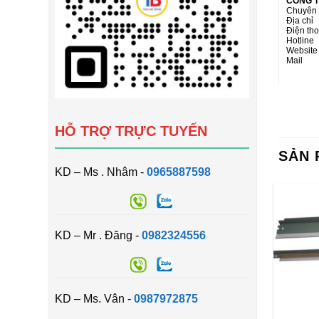
CÔNG T
Chuyên 
Địa chỉ
Điện th
Hotline
Websit
Mail :
HỖ TRỢ TRỰC TUYẾN
SẢN 
KD – Ms . Nhâm -
0965887598
KD – Mr . Đăng -
0982324556
KD – Ms. Vân -
0987972875