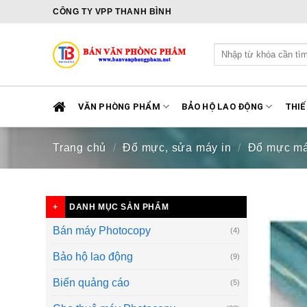
Skip
CÔNG TY VPP THANH BÌNH
to
content
Tìm
kiếm:
VĂN PHÒNG PHẨM
BẢO HỘ LAO ĐỘNG
THIẾ
Trang chủ
/
Đổ mực, sửa máy in
/
Đổ mực máy
DANH MỤC SẢN PHẨM
Bán máy Photocopy
(4)
Bảo hộ lao động
(9)
Biển quảng cáo
(5)