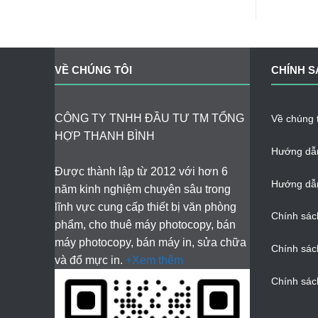
VỀ CHÚNG TÔI
CHÍNH S
CÔNG TY TNHH ĐẦU TƯ TM TỔNG
Về chúng t
HỢP THANH BÌNH
Hướng dẫ
Được thành lập từ 2012 với hơn 6
Hướng dẫn
năm kinh nghiệm chuyên sâu trong
lĩnh vực cung cấp thiết bị văn phòng
Chính sác
phẩm, cho thuê máy photocopy, bán
máy photocopy, bán máy in, sửa chữa
Chính sác
và đổ mực in.
+Xem thêm
Chính sác