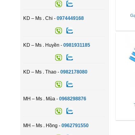
Gạ
KD – Ms . Chi -
0974449168
KD – Ms . Huyền -
0981931185
KD – Ms . Thao -
0982178080
MH – Ms . Mùa -
0968298876
MH – Ms . Hồng -
0962791550