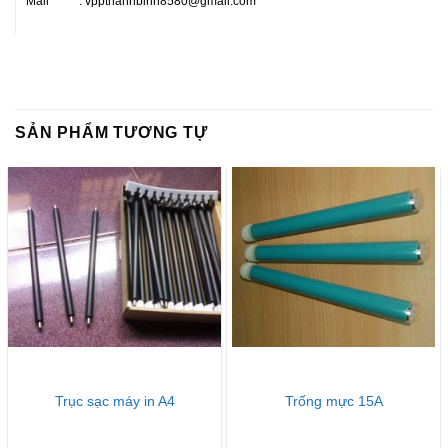
Mail : vppthanhbinh8580@gmail.com
SẢN PHẨM TƯƠNG TỰ
Trục sạc máy in A4
Trống mực 15A