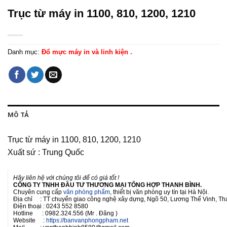
Trục từ máy in 1100, 810, 1200, 1210
Danh mục:
Đổ mực máy in và linh kiện .
MÔ TẢ
Trục từ máy in 1100, 810, 1200, 1210
Xuất sứ : Trung Quốc
Hãy liên hệ với chúng tôi để có giá tốt !
CÔNG TY TNHH ĐẦU TƯ THƯƠNG MẠI TỔNG HỢP THANH BÌNH.
Chuyên cung cấp
văn phòng phẩm
, thiết bị văn phòng uy tín tại Hà Nội.
Địa chỉ : TT chuyển giao công nghệ xây dựng, Ngõ 50, Lương Thế Vinh, Tha
Điện thoại : 0243 552 8580
Hotline : 0982.324.556 (Mr . Đăng )
Website :
https://banvanphongpham.net