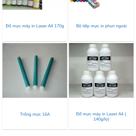
Đổ mực máy in Laser A4 170g
Bộ tiếp mực in phun ngoài
Đổ mực máy in Laser A4 (
Trống mực 16A
140g/lọ)