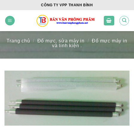
Skip
CÔNG TY VPP THANH BÌNH
to
content
Trang chủ
/
Đổ mực, sửa máy in
/
Đổ mực máy in
và linh kiện .