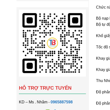
Chức nă
Bộ nạp 
Bộ tự đ
Khổ giấ
Tốc độ 
Khay gi
Khay giấ
Thu Nhỏ
HỖ TRỢ TRỰC TUYẾN
Độ phân
KD – Ms . Nhâm -
0965887598
Độ phân 