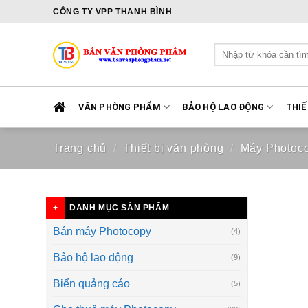
Skip
CÔNG TY VPP THANH BÌNH
to
content
Tìm
kiếm:
VĂN PHÒNG PHẨM
BẢO HỘ LAO ĐỘNG
THIẾ
Trang chủ
/
Thiết bị văn phòng
/
Máy Photoc
DANH MỤC SẢN PHẨM
Bán máy Photocopy
(4)
Bảo hộ lao động
(9)
Biển quảng cáo
(5)