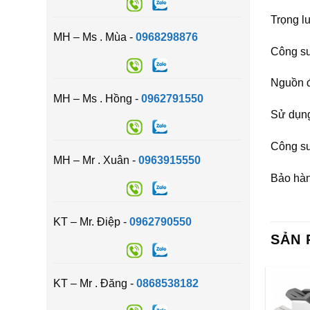
Trọng l
MH – Ms . Mùa -
0968298876
Công suấ
Nguồn đ
MH – Ms . Hồng -
0962791550
Sử dụng
Công su
MH – Mr . Xuân -
0963915550
Bảo hàn
KT – Mr. Điệp -
0962790550
SẢN 
KT – Mr . Đăng -
0868538182