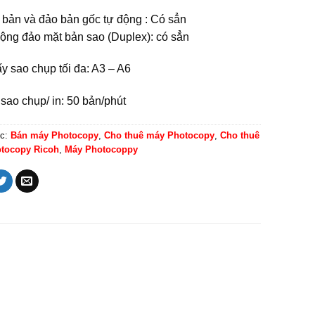
 bản và đảo bản gốc tự động : Có sẳn
động đảo mặt bản sao (Duplex): có sẳn
y sao chụp tối đa: A3 – A6
sao chụp/ in: 50 bản/phút
c:
Bán máy Photocopy
,
Cho thuê máy Photocopy
,
Cho thuê
tocopy Ricoh
,
Máy Photocoppy