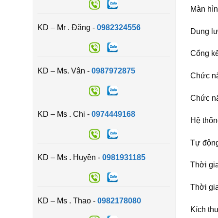
Màn hìn
KD – Mr . Đăng -
0982324556
Dung l
Cổng kế
KD – Ms. Vân -
0987972875
Chức nă
Chức nă
KD – Ms . Chi -
0974449168
Hệ thốn
Tự động
KD – Ms . Huyền -
0981931185
Thời gi
Thời gia
KD – Ms . Thao -
0982178080
Kích th