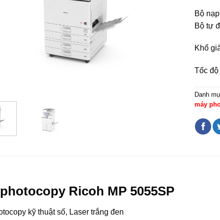
Bộ nạp
Bộ tự 
Khổ giấ
Tốc độ 
Danh mụ
máy pho
photocopy Ricoh MP 5055SP
tocopy kỹ thuật số, Laser trắng đen