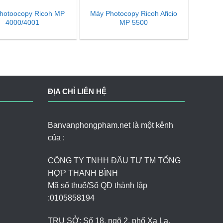
hotoocopy Ricoh MP
Máy Photocopy Ricoh Aficio
4000/4001
MP 5500
ĐỊA CHỈ LIÊN HỆ
Banvanphongpham.net là một kênh
của :
CÔNG TY TNHH ĐẦU TƯ TM TỔNG
HỢP THANH BÌNH
Mã số thuế/Số QĐ thành lập
:
0105858194
TRỤ SỞ: Số 18, ngõ 2, phố Xa La,