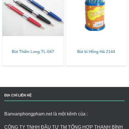
Bút Thiên Long TL-047
Bút bi Hồng Hà 2144
ĐỊA CHỈ LIÊN HỆ
Banvanphongpham.net là một kênh của :
CÔNG TY TNHH ĐẦU TƯ TM TỔNG HỢP THANH BÌNH