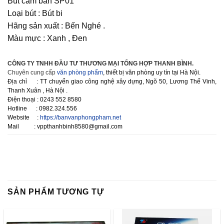
Bút cắm bàn SP01
Loại bút : Bút bi
Hãng sản xuất : Bến Nghé .
Màu mực : Xanh , Đen
CÔNG TY TNHH ĐẦU TƯ THƯƠNG MẠI TỔNG HỢP THANH BÌNH.
Chuyên cung cấp
văn phòng phẩm
, thiết bị văn phòng uy tín tại Hà Nội.
Địa chỉ : TT chuyển giao công nghệ xây dựng, Ngõ 50, Lương Thế Vinh,
Thanh Xuân , Hà Nội .
Điện thoại : 0243 552 8580
Hotline : 0982.324.556
Website :
https://banvanphongpham.net
Mail : vppthanhbinh8580@gmail.com
SẢN PHẨM TƯƠNG TỰ