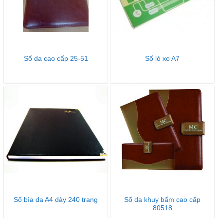
Sổ da cao cấp 25-51
Sổ lò xo A7
Sổ da khuy bấm cao cấp
Sổ bìa da A4 dày 240 trang
80518