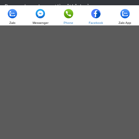
Banvanphongpham.net là một kênh của :
CÔNG TY TNHH ĐẦU TƯ TM TỔNG HỢP THANH BÌNH
Zalo
Messenger
Phone
Facebook
Zalo App
Mã số thuế/Số QĐ thành lập :
0105858194
TRỤ SỞ: Số 18, ngõ 2, phố Xa La, Phường Hà Đông,
Thành phố Hà Nội
Trụ sở: Số 18, ngõ 2, phố Xa La, Phường Hà Đông, Thành
phố Hà Nội
VPGD, KHO: Biệt thự TT2 -5 , Khu Đô Thị Đại Kim , Quận
Hoàng Mai , Hà Nội
Điện thoại: 024.6680 5842 - 098.217.8080. - 098.232.4556
Website: https://banvanphongpham.net
Email:
banhang5@thanhbinh.net.vn
Copyright 2026 ©
www.banvanphongpham.net