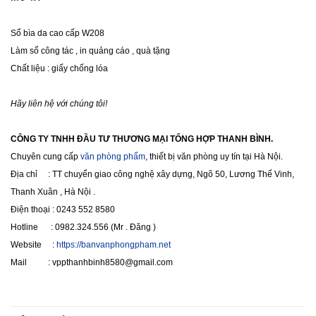
Sổ bìa da cao cấp W208
Làm sổ công tác , in quảng cáo , quà tặng
Chất liệu : giấy chống lóa
Hãy liên hệ với chúng tôi!
CÔNG TY TNHH ĐẦU TƯ THƯƠNG MẠI TỔNG HỢP THANH BÌNH.
Chuyên cung cấp
văn phòng phẩm
, thiết bị văn phòng uy tín tại Hà Nội.
Địa chỉ : TT chuyển giao công nghệ xây dựng, Ngõ 50, Lương Thế Vinh,
Thanh Xuân , Hà Nội .
Điện thoại : 0243 552 8580
Hotline : 0982.324.556 (Mr . Đăng )
Website :
https://banvanphongpham.net
Mail : vppthanhbinh8580@gmail.com