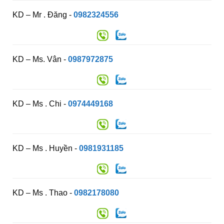
KD – Mr . Đăng -
0982324556
KD – Ms. Vân -
0987972875
KD – Ms . Chi -
0974449168
KD – Ms . Huyền -
0981931185
KD – Ms . Thao -
0982178080