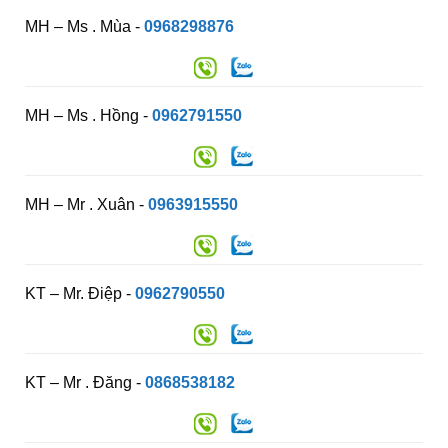
MH – Ms . Mùa -
0968298876
MH – Ms . Hồng -
0962791550
MH – Mr . Xuân -
0963915550
KT – Mr. Điệp -
0962790550
KT – Mr . Đăng -
0868538182