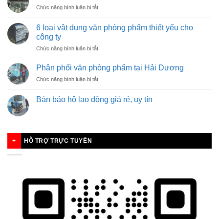
NHÂN
ở
Chức năng bình luận bị tắt
VIÊN
KHI
BÁN
BẠN
HÀNG
6 loại vật dụng văn phòng phẩm thiết yếu cho
CẦN,
công ty
THANH
ở
Chức năng bình luận bị tắt
BÌNH
6
LUÔN
loại
CÓ
Phân phối văn phòng phẩm tại Hải Dương
vật
MẶT
ở
Chức năng bình luận bị tắt
dụng
Phân
văn
phối
phòng
Bán bảo hộ lao động giá rẻ, uy tín
văn
phẩm
phòng
thiết
phẩm
yếu
tại
cho
Hải
công
HỖ TRỢ TRỰC TUYẾN
Dương
ty