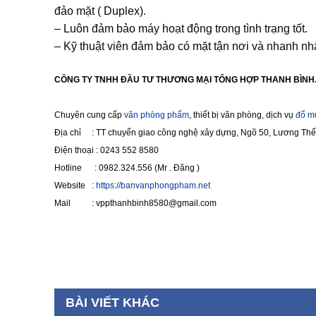
đảo mặt ( Duplex).
– Luôn đảm bảo máy hoạt động trong tình trạng tốt.
– Kỹ thuật viên đảm bảo có mặt tận nơi và nhanh nh
CÔNG TY TNHH ĐẦU TƯ THƯƠNG MẠI TỔNG HỢP THANH BÌNH
Chuyên cung cấp
văn phòng phẩm
, thiết bị văn phòng, dịch vụ
đổ m
Địa chỉ : TT chuyển giao công nghệ xây dựng, Ngõ 50, Lương Thế 
Điện thoại : 0243 552 8580
Hotline : 0982.324.556 (Mr . Đăng )
Website :
https://banvanphongpham.net
Mail : vppthanhbinh8580@gmail.com
BÀI VIẾT KHÁC