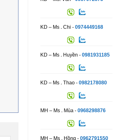
KD – Ms . Chi -
0974449168
KD – Ms . Huyền -
0981931185
KD – Ms . Thao -
0982178080
MH – Ms . Mùa -
0968298876
MH – Ms . Hồng -
0962791550