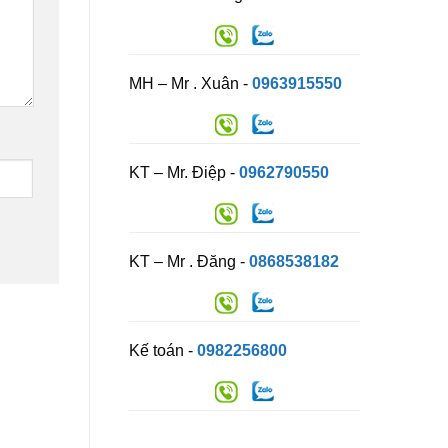
MH – Mr . Xuân -
0963915550
KT – Mr. Điệp -
0962790550
KT – Mr . Đăng -
0868538182
Kế toán -
0982256800