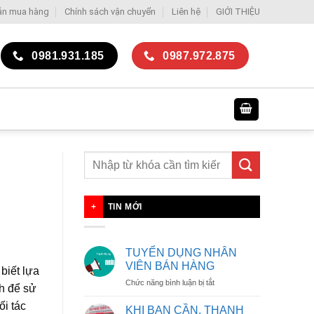
ẫn mua hàng
Chính sách vận chuyển
Liên hệ
GIỚI THIỆU
0981.931.185
0987.972.875
TIN MỚI
TUYỂN DỤNG NHÂN
VIÊN BÁN HÀNG
biết lựa
ở
Chức năng bình luận bị tắt
h để sử
TUYỂN
ối tác
DỤNG
KHI BẠN CẦN, THANH