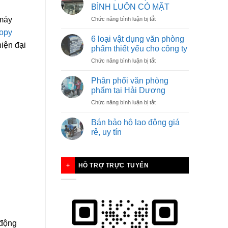
NHÂN
BÌNH LUÔN CÓ MẶT
VIÊN
ở
 máy
Chức năng bình luận bị tắt
BÁN
KHI
HÀNG
copy
BẠN
6 loại vật dụng văn phòng
iện đại
CẦN,
phẩm thiết yếu cho công ty
THANH
ở
Chức năng bình luận bị tắt
BÌNH
6
LUÔN
loại
CÓ
Phân phối văn phòng
vật
MẶT
phẩm tại Hải Dương
dụng
ở
Chức năng bình luận bị tắt
văn
Phân
phòng
phối
phẩm
Bán bảo hộ lao động giá
văn
thiết
rẻ, uy tín
phòng
yếu
phẩm
cho
tại
công
Hải
ty
HỖ TRỢ TRỰC TUYẾN
Dương
 động