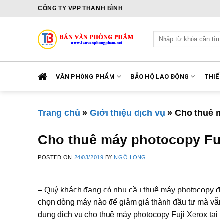
Skip
CÔNG TY VPP THANH BÌNH
to
content
Tìm
kiếm:
VĂN PHÒNG PHẨM
BẢO HỘ LAO ĐỘNG
THIẾ
Trang chủ
»
Giới thiệu dịch vụ
»
Cho thuê m
Cho thuê máy photocopy Fuji
POSTED ON
24/03/2019
BY
NGÔ LONG
– Quý khách đang có nhu cầu thuê máy photocopy đ
chọn dòng máy nào để giảm giá thành đầu tư mà vẫ
dụng dịch vụ cho thuê máy photocopy Fuji Xerox tại 