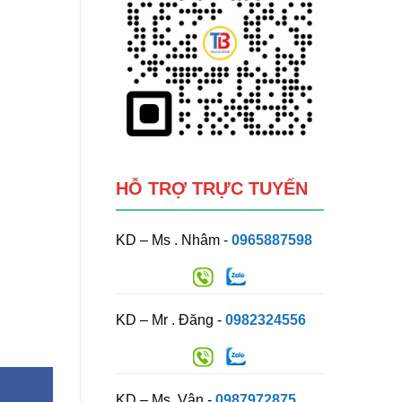
HỖ TRỢ TRỰC TUYẾN
KD – Ms . Nhâm -
0965887598
KD – Mr . Đăng -
0982324556
KD – Ms. Vân -
0987972875