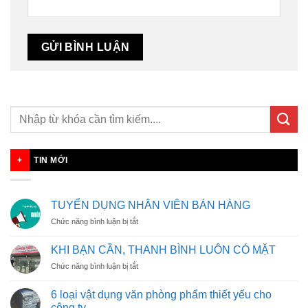
TIN MỚI
TUYỂN DỤNG NHÂN VIÊN BÁN HÀNG
ở
Chức năng bình luận bị tắt
TUYỂN
DỤNG
KHI BẠN CẦN, THANH BÌNH LUÔN CÓ MẶT
NHÂN
ở
Chức năng bình luận bị tắt
VIÊN
KHI
BÁN
BẠN
HÀNG
6 loại vật dụng văn phòng phẩm thiết yếu cho
CẦN,
công ty