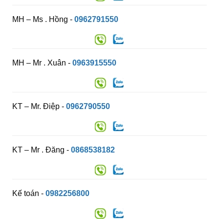
MH – Ms . Hồng -
0962791550
MH – Mr . Xuân -
0963915550
KT – Mr. Điệp -
0962790550
KT – Mr . Đăng -
0868538182
Kế toán -
0982256800