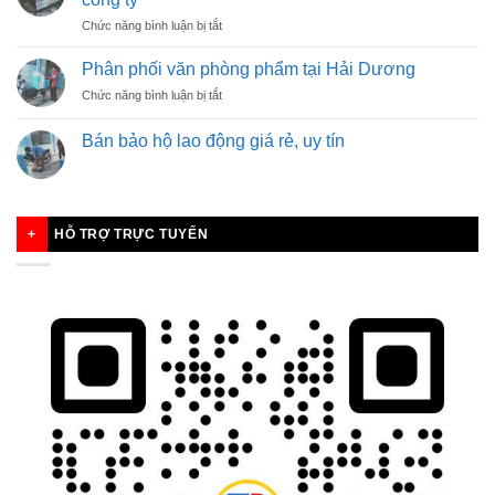
THANH
ở
Chức năng bình luận bị tắt
BÌNH
6
LUÔN
loại
CÓ
Phân phối văn phòng phẩm tại Hải Dương
vật
MẶT
ở
Chức năng bình luận bị tắt
dụng
Phân
văn
phối
phòng
Bán bảo hộ lao động giá rẻ, uy tín
văn
phẩm
phòng
thiết
phẩm
yếu
tại
cho
Hải
công
HỖ TRỢ TRỰC TUYẾN
Dương
ty