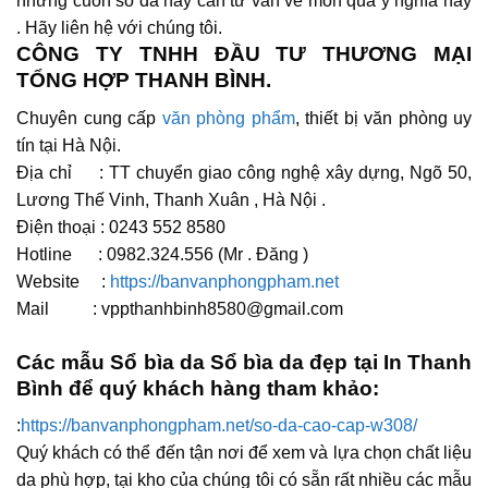
những cuốn sổ da hay cần tư vấn về món quà ý nghĩa này
. Hãy liên hệ với chúng tôi.
CÔNG TY TNHH ĐẦU TƯ THƯƠNG MẠI
TỔNG HỢP THANH BÌNH.
Chuyên cung cấp
văn phòng phẩm
, thiết bị văn phòng uy
tín tại Hà Nội.
Địa chỉ : TT chuyển giao công nghệ xây dựng, Ngõ 50,
Lương Thế Vinh, Thanh Xuân , Hà Nội .
Điện thoại : 0243 552 8580
Hotline : 0982.324.556 (Mr . Đăng )
Website :
https://banvanphongpham.net
Mail : vppthanhbinh8580@gmail.com
Các mẫu Sổ bìa da Sổ bìa da đẹp tại In Thanh
Bình để quý khách hàng tham khảo:
:
https://banvanphongpham.net/so-da-cao-cap-w308/
Quý khách có thể đến tận nơi để xem và lựa chọn chất liệu
da phù hợp, tại kho của chúng tôi có sẵn rất nhiều các mẫu