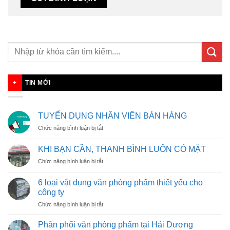
TIN MỚI
TUYỂN DỤNG NHÂN VIÊN BÁN HÀNG
ở
Chức năng bình luận bị tắt
TUYỂN
DỤNG
KHI BẠN CẦN, THANH BÌNH LUÔN CÓ MẶT
NHÂN
ở
Chức năng bình luận bị tắt
VIÊN
KHI
BÁN
BẠN
HÀNG
6 loại vật dụng văn phòng phẩm thiết yếu cho
CẦN,
công ty
THANH
ở
Chức năng bình luận bị tắt
BÌNH
6
LUÔN
loại
CÓ
Phân phối văn phòng phẩm tại Hải Dương