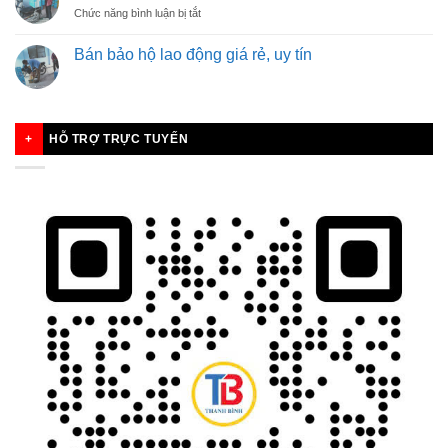
vật
MẶT
ở
Chức năng bình luận bị tắt
dụng
Phân
văn
phối
phòng
Bán bảo hộ lao động giá rẻ, uy tín
văn
phẩm
phòng
thiết
phẩm
yếu
tại
cho
Hải
công
HỖ TRỢ TRỰC TUYẾN
Dương
ty