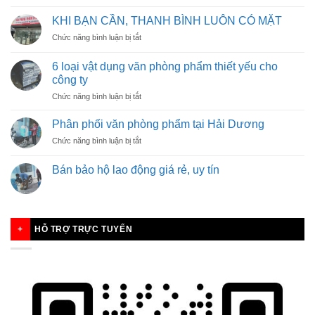
TUYỂN
DỤNG
KHI BẠN CẦN, THANH BÌNH LUÔN CÓ MẶT
NHÂN
ở
Chức năng bình luận bị tắt
VIÊN
KHI
BÁN
BẠN
HÀNG
6 loại vật dụng văn phòng phẩm thiết yếu cho
CẦN,
công ty
THANH
ở
Chức năng bình luận bị tắt
BÌNH
6
LUÔN
loại
CÓ
Phân phối văn phòng phẩm tại Hải Dương
vật
MẶT
ở
Chức năng bình luận bị tắt
dụng
Phân
văn
phối
phòng
Bán bảo hộ lao động giá rẻ, uy tín
văn
phẩm
phòng
thiết
phẩm
yếu
tại
cho
Hải
công
HỖ TRỢ TRỰC TUYẾN
Dương
ty