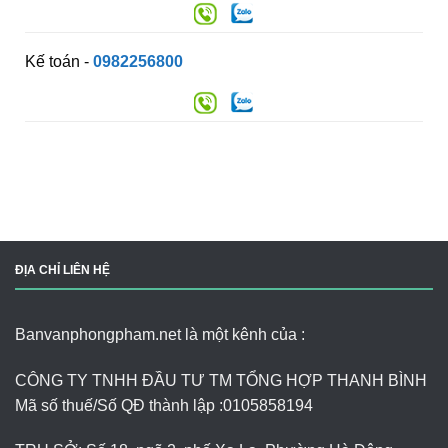
Kế toán -
0982256800
ĐỊA CHỈ LIÊN HỆ
Banvanphongpham.net là một kênh của :
CÔNG TY TNHH ĐẦU TƯ TM TỔNG HỢP THANH BÌNH
Mã số thuế/Số QĐ thành lập :
0105858194